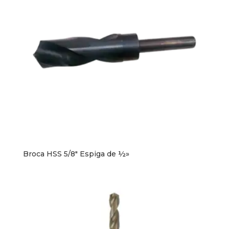
Broca HSS 5/8″ Espiga de ½»