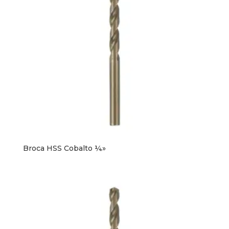
Broca HSS Cobalto ¼»